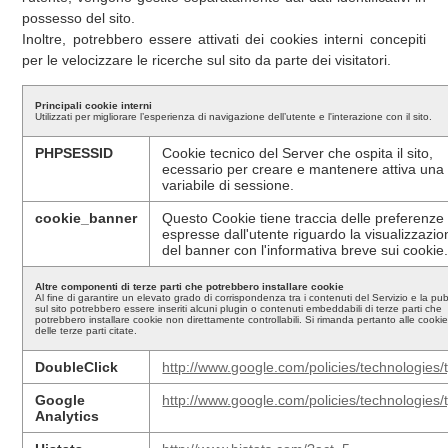
possesso del sito.
Inoltre, potrebbero essere attivati dei cookies interni concepiti
per le velocizzare le ricerche sul sito da parte dei visitatori.
Principali cookie interni
Utilizzati per migliorare l’esperienza di navigazione dell’utente e l'interazione con il sito.
PHPSESSID
Cookie tecnico del Server che ospita il sito,
ecessario per creare e mantenere attiva una
variabile di sessione.
cookie_banner
Questo Cookie tiene traccia delle preferenze
espresse dall'utente riguardo la visualizzazio
del banner con l'informativa breve sui cookie
Altre componenti di terze parti che potrebbero installare cookie
Al fine di garantire un elevato grado di corrispondenza tra i contenuti del Servizio e la pub
sul sito potrebbero essere inseriti alcuni plugin o contenuti embeddabili di terze parti che
potrebbero installare cookie non direttamente controllabili. Si rimanda pertanto alle cookie
delle terze parti citate.
DoubleClick
http://www.google.com/policies/technologies/
Google
http://www.google.com/policies/technologies/
Analytics