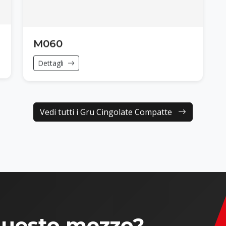
M060
Dettagli
Vedi tutti i Gru Cingolate Compatte
questo mezzo?