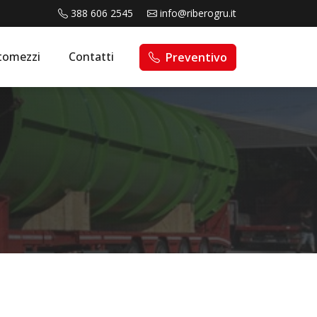
388 606 2545
info@riberogru.it
tomezzi
Contatti
Preventivo