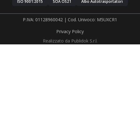
ISO 9001:2015
SOA OS21
Albo Autotrasportatori
P.IVA: 01128960042 | Cod. Univoco: M5UXCR1
Privacy Policy
Realizzato da
Publidok S.r.l.