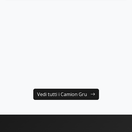
FASSI F365A
Dettagli
Vedi tutti i Camion Gru